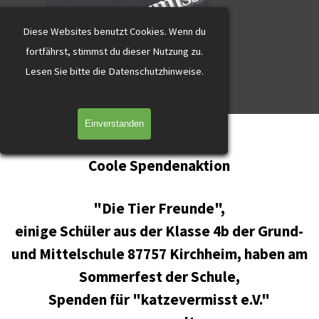
katzevermisst
Direkt zum Seiteninhalt
Diese Websites benutzt Cookies.
Wenn du
fortfährst, stimmst du dieser Nutzung zu.
L
esen Sie bitte die Datenschutzhinweise.
Menü überspringen
Einverstanden
Aktuelles
Coole Spendenaktion
"Die Tier Freunde",
einige Schüler aus der Klasse 4b der Grund-
und Mittelschule 87757 Kirchheim, haben am
Sommerfest der Schule,
Spenden für "katzevermisst e.V."