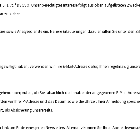
 1 S. 1 lit. f DSGVO. Unser berechtigtes Interesse folgt aus oben aufgelisteten Zwe
n zu ziehen.
es sowie Analysedienste ein. Nähere Erläuterungen dazu erhalten Sie unter den Zif
 eingewilligt haben, verwenden wir Ihre E-Mail-Adresse dafür, Ihnen regelmäßig un
gehend überprüfen, ob Sie tatsächlich der Inhaber der angegebenen E-Mail-Adress
rden wir Ihre IP-Adresse und das Datum sowie die Uhrzeit Ihrer Anmeldung speichern.
, als Absicherung unsererseits.
n Link am Ende eines jeden Newsletters. Alternativ können Sie Ihren Abmeldewunsch