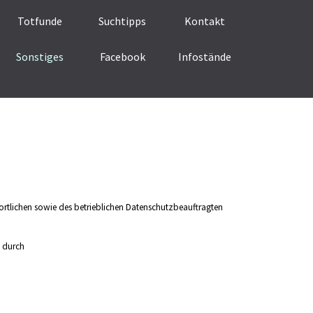
Menü überspringen
Totfunde
Suchtipps
Kontakt
Sonstiges
Facebook
Infostände
▼
rtlichen sowie des betrieblichen Datenschutzbeauftragten
g durch