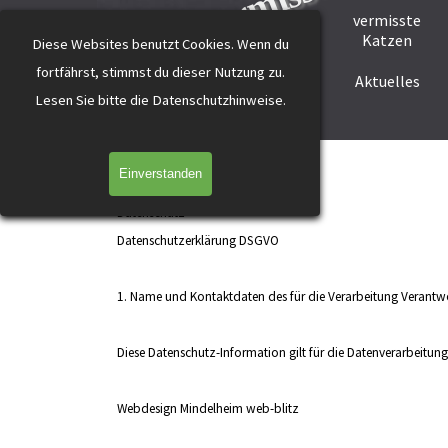
katzevermisst
Direkt zum Seiteninhalt
vermisste
Startseite
Tier melden
Katzen
Diese Websites benutzt Cookies.
Wenn du
fortfährst, stimmst du dieser Nutzung zu.
Helfer werden
Helfer gesucht
Aktuelles
L
esen Sie bitte die Datenschutzhinweise.
Datenschutz
Einverstanden
Datenschutz
Datenschutzerklärung DSGVO
1. Name und Kontaktdaten des für die Verarbeitung Verantwo
Diese Datenschutz-Information gilt für die Datenverarbeitun
Webdesign Mindelheim web-blitz