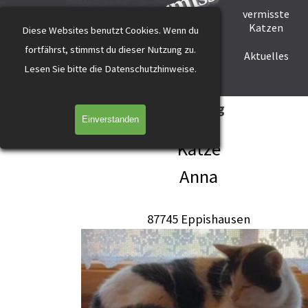
katzevermisst
Direkt zum Seiteninhalt
vermisste
Startseite
Tier melden
Katzen
Diese Websites benutzt Cookies.
Wenn du
fortfährst, stimmst du dieser Nutzung zu.
Helfer werden
Helfer gesucht
Aktuelles
L
esen Sie bitte die Datenschutzhinweise.
Anna Eppishausen 3-farbig
Einverstanden
Katze
Anna
87745 Eppishausen