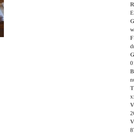
R
E
G
w
F
d
G
0
B
n
T
x
V
2
V
8