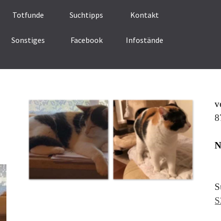
Menü überspringen
Totfunde
Suchtipps
Kontakt
Sonstiges
Facebook
Infostände
▼
v
8
N
S
S