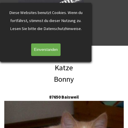
katzevermisst
Direkt zum Seiteninhalt
Diese Websites benutzt Cookies.
Wenn du
fortfährst, stimmst du dieser Nutzung zu.
L
esen Sie bitte die Datenschutzhinweise.
Menü überspringen
Einverstanden
Bonny Baisweil rot mit weiss
Katze
Bonny
87650 Baisweil