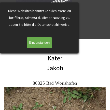
katzevermisst
Direkt zum Seiteninhalt
Diese Websites benutzt Cookies.
Wenn du
fortfährst, stimmst du dieser Nutzung zu.
L
esen Sie bitte die Datenschutzhinweise.
Menü überspringen
Einverstanden
Jakob Bad Wörishofen rot-weiss
Kater
Jakob
86825 Bad Wörishofen