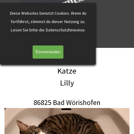
katzevermisst
Direkt zum Seiteninhalt
Diese Websites benutzt Cookies.
Wenn du
fortfährst, stimmst du dieser Nutzung zu.
L
esen Sie bitte die Datenschutzhinweise.
Menü überspringen
Einverstanden
Lilly Bad Wörishofen getigert mit weiß
Katze
Lilly
86825 Bad Wörishofen