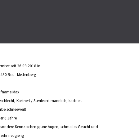
rmisst seit 26.09.2018 in
430 Rot - Mettenberg
ufname Max
schlecht, Kastriert / Sterilisiert
männlich, kastriert
rbe schnee
weiß
ter 6 Jahre
sondere Kennzeichen
grüne Augen, schmalles Gesicht und
t sehr neugierig