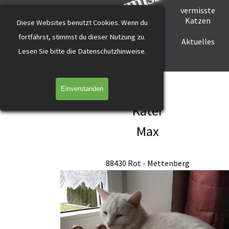
katzevermisst
Direkt zum Seiteninhalt
vermisste
Startseite
Tier melden
Katzen
Diese Websites benutzt Cookies.
Wenn du
fortfährst, stimmst du dieser Nutzung zu.
Helfer werden
Helfer gesucht
Aktuelles
L
esen Sie bitte die Datenschutzhinweise.
Max Rettenberg weiss
Einverstanden
Kater
Max
88430 Rot - Mettenberg