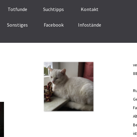
Menü überspringen
Totfunde
Suchtipps
Kontakt
Sonstiges
Facebook
Infostände
▼
ve
88
R
Ge
Fa
Al
Be
is