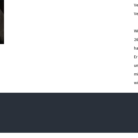
Ve
Ve
Wi
26
ha
Er
un
mi
wi