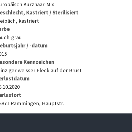
uropäisch Kurzhaar-Mix
eschlecht, Kastriert / Sterilisiert
eiblich, kastriert
arbe
auch-grau
eburtsjahr / -datum
015
esondere Kennzeichen
inziger weisser Fleck auf der Brust
erlustdatum
6.10.2020
erlustort
6871 Rammingen, Hauptstr.