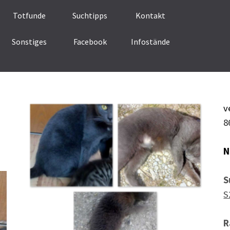
Menü überspringen
Totfunde
Suchtipps
Kontakt
Sonstiges
Facebook
Infostände
▼
v
8
N
S
S
R