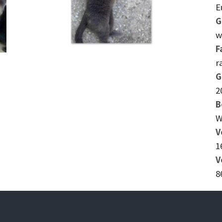
E
G
w
F
r
G
2
B
W
V
1
V
8