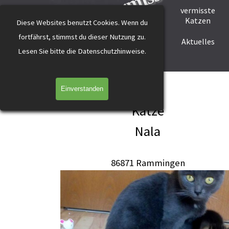
katzevermisst
Direkt zum Seiteninhalt
vermisste
Startseite
Tier melden
Katzen
Diese Websites benutzt Cookies.
Wenn du
fortfährst, stimmst du dieser Nutzung zu.
Helfer werden
Helfer gesucht
Aktuelles
L
esen Sie bitte die Datenschutzhinweise.
Nala Rammingen grau
Einverstanden
Katze
Nala
86871 Rammingen