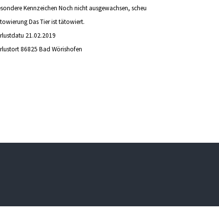
sondere Kennzeichen
Noch nicht ausgewachsen, scheu
towierung
Das Tier ist tätowiert.
rlustdatu
21.02.2019
rlustort
86825 Bad Wörishofen