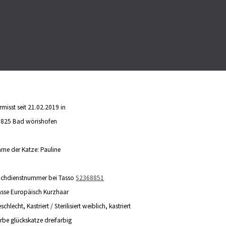
rmisst seit 21.02.2019 in
6825
Bad wörishofen
me der Katze: Pauline
uchdienstnummer bei
Tasso
S2368851
sse
Europäisch Kurzhaar
schlecht, Kastriert / Sterilisiert
weiblich, kastriert
rbe
glückskatze dreifarbig