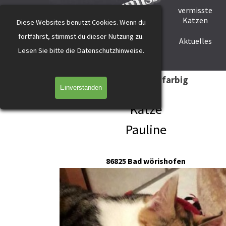
katzevermisst
Direkt zum Seiteninhalt
vermisste
Startseite
Tier melden
Katzen
Diese Websites benutzt Cookies.
Wenn du
fortfährst, stimmst du dieser Nutzung zu.
Helfer werden
Helfer gesucht
Aktuelles
L
esen Sie bitte die Datenschutzhinweise.
Pauline Bad Wörishofen 3-farbig
Einverstanden
Katze
Pauline
86825
Bad wörishofen