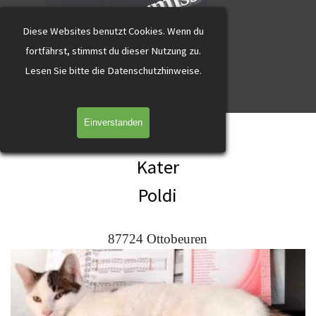
katzevermisst
Direkt zum Seiteninhalt
Diese Websites benutzt Cookies.
Wenn du
fortfährst, stimmst du dieser Nutzung zu.
L
esen Sie bitte die Datenschutzhinweise.
Menü überspringen
Einverstanden
Poldi Ottobeuren getigert mit weiss
Kater
Poldi
87724 Ottobeuren