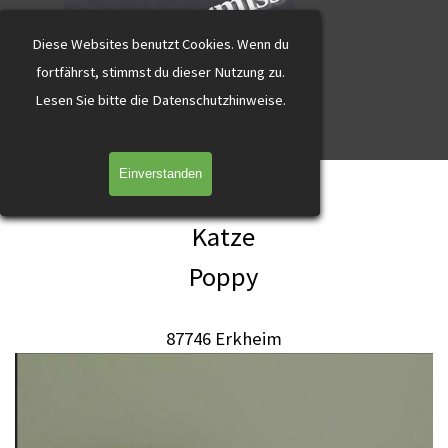
katzevermisst
Direkt zum Seiteninhalt
Diese Websites benutzt Cookies.
Wenn du
fortfährst, stimmst du dieser Nutzung zu.
L
esen Sie bitte die Datenschutzhinweise.
Menü überspringen
Einverstanden
Poppy Erkheim schildpatt
Katze
Poppy
87746 Erkheim