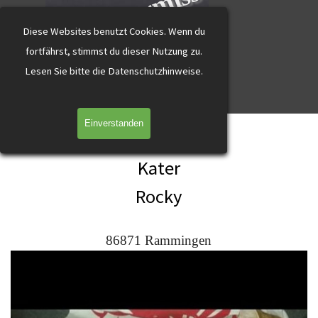
katzevermisst
Direkt zum Seiteninhalt
Diese Websites benutzt Cookies.
Wenn du
fortfährst, stimmst du dieser Nutzung zu.
L
esen Sie bitte die Datenschutzhinweise.
Menü überspringen
Einverstanden
Rocky Rammingen rot-weiss
Kater
Rocky
86871 Rammingen