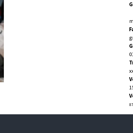
G
F
G
T
V
V
87