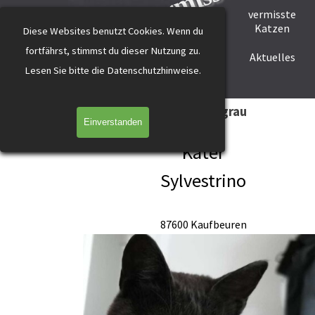
katzevermisst
Direkt zum Seiteninhalt
vermisste
Startseite
Tier melden
Katzen
Diese Websites benutzt Cookies.
Wenn du
fortfährst, stimmst du dieser Nutzung zu.
Helfer werden
Helfer gesucht
Aktuelles
L
esen Sie bitte die Datenschutzhinweise.
Sylvesterino Kaufbeuren grau
Einverstanden
Kater
Sylvestrino
87600 Kaufbeuren