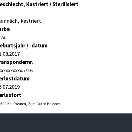
eschlecht, Kastriert / Sterilisiert
männlich, kastriert
arbe
grau
eburtsjahr / -datum
01.08.2017
ranspondernr.
xxxxxxxxxxx5716
erlustdatum
15.07.2019
erlustort
600 Kaufbeuren, Zum Guten Brunnen